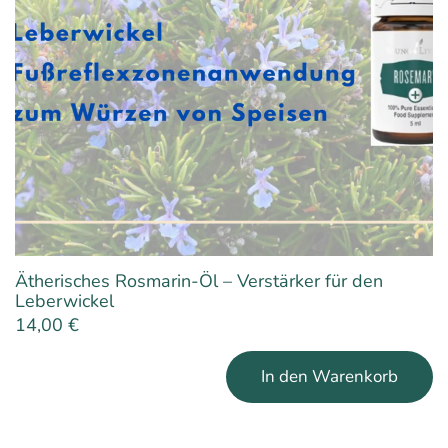
Produktseite
gewählt
werden
Ätherisches Rosmarin-Öl – Verstärker für den
Leberwickel
14,00
€
In den Warenkorb