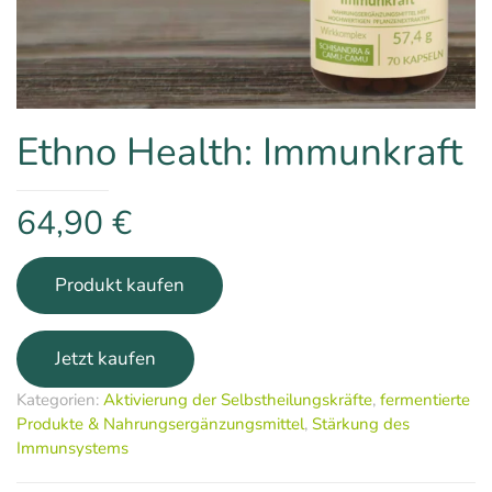
Ethno Health: Immunkraft
64,90
€
Produkt kaufen
Kategorien:
Aktivierung der Selbstheilungskräfte
,
fermentierte
Produkte & Nahrungsergänzungsmittel
,
Stärkung des
Immunsystems