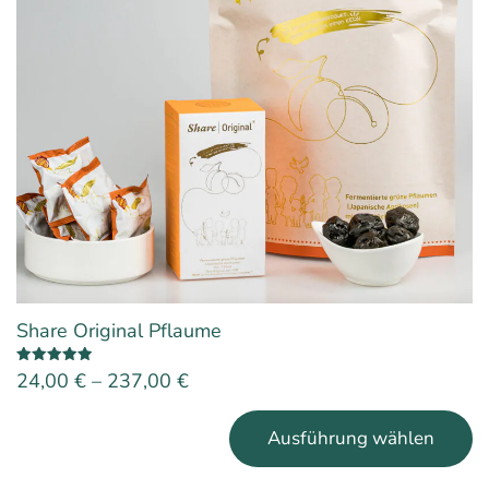
Share Original Pflaume
Bewertet
24,00
€
–
237,00
€
mit
5.00
von 5
Dieses
Produkt
Ausführung wählen
weist
mehrere