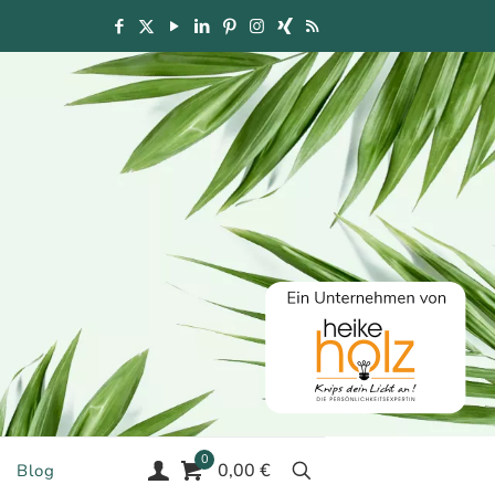
0
0,00 €
Blog