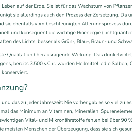
es Leben auf der Erde. Sie ist für das Wachstum von Pflanze
unigt sie allerdings auch den Prozess der Zersetzung. Da
nd sie ebenfalls vom beschleunigten Alterungsprozess durch
nell und konsequent die wichtige Bioenergie (Lichtquanten)
ten des Lichts, besser als Grün-, Blau-, Braun- und Schwa
te Qualität und herausragende Wirkung. Das dunkelviolett
igens, bereits 3.500 v.Chr. wurden Heilmittel, edle Salben, 
konserviert.
änzung?
nd das zu jeder Jahreszeit: Nie vorher gab es so viel zu 
nmal das Minimum an Vitaminen, Mineralien, Spureneleme
nswichtigen Vital- und Mikronährstoffe fehlen bei über 90 
 die meisten Menschen der Überzeugung, dass sie sich ge