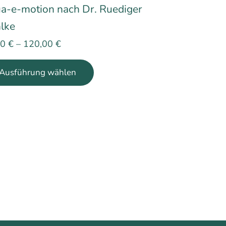
a-e-motion nach Dr. Ruediger
lke
00
€
–
120,00
€
Dieses
Ausführung wählen
Produkt
weist
mehrere
Varianten
auf.
Die
Optionen
können
auf
der