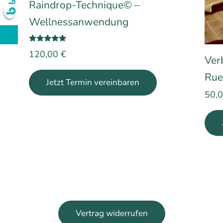
Raindrop-Technique© –
Wellnessanwendung
Bewertet
120,00
€
mit
5.00
Ver
von 5
Rue
Jetzt Termin vereinbaren
50,
Vertrag widerrufen