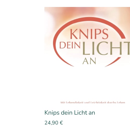
Knips dein Licht an
24,90
€