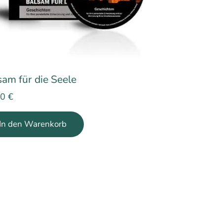
sam für die Seele
00
€
In den Warenkorb