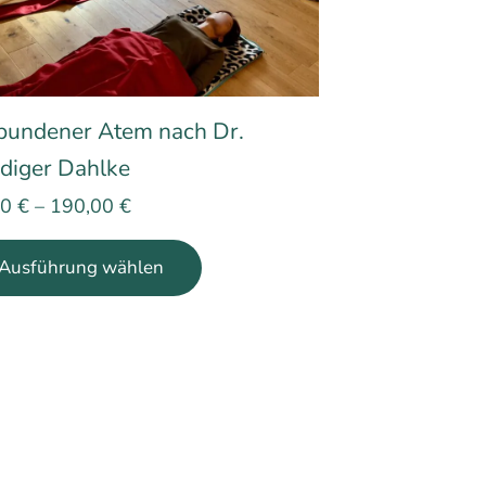
bundener Atem nach Dr.
diger Dahlke
00
€
–
190,00
€
Dieses
Ausführung wählen
Produkt
weist
mehrere
Varianten
auf.
Die
Optionen