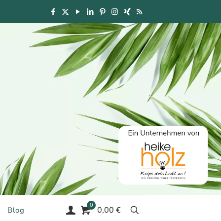
0
0,00 €
Blog