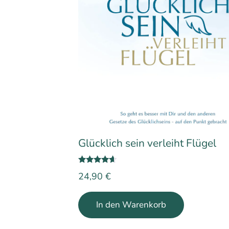
Glücklich sein verleiht Flügel
Bewertet
24,90
€
mit
4.50
von 5
In den Warenkorb