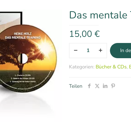
Das mentale 
15,00
€
Das
In d
mentale
Training
Kategorien:
Bücher & CDs
,
Menge
Teilen