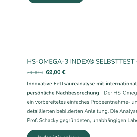
HS-OMEGA-3 INDEX® SELBSTTEST +
Ursprünglicher
Aktueller
69,00
€
79,00
€
Preis
Preis
Innovative Fettsäureanalyse mit internation
war:
ist:
persönliche Nachbesprechung
- Der HS-Omega
79,00 €
69,00 €.
ein vorbereitetes einfaches Probeentnahme- un
detaillierten bebilderten Anleitung. Die Anal
Prof. Schacky gegründeten, unabhängigen Labo