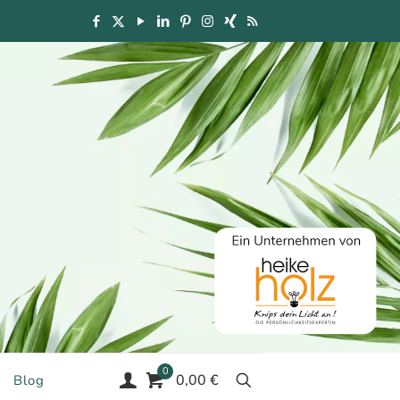
0
0,00 €
Blog