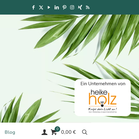
0
0,00 €
Blog