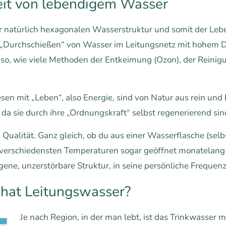
eit von lebendigem Wasser
 natürlich hexagonalen Wasserstruktur und somit der Leben
„Durchschießen“ von Wasser im Leitungsnetz mit hohem Dru
so, wie viele Methoden der Entkeimung (Ozon), der Reini
n mit „Leben“, also Energie, sind von Natur aus rein und
, da sie durch ihre „Ordnungskraft“ selbst regenerierend sin
 Qualität. Ganz gleich, ob du aus einer Wasserflasche (sel
i verschiedensten Temperaturen sogar geöffnet monatelang i
igene, unzerstörbare Struktur, in seine persönliche Freque
 hat Leitungswasser?
Je nach Region, in der man lebt, ist das Trinkwasser 