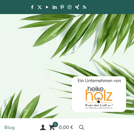
0
0,00 €
Blog