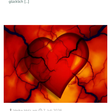
glücklich
[…]
0
0
Mehr erfahren
Heike Holz
am
7. Juli 2026