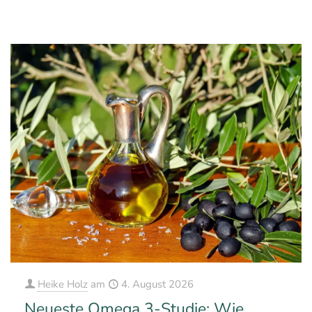
0
0
Mehr erfahren
Heike Holz
am
4. August 2026
Neueste Omega 3-Studie: Wie