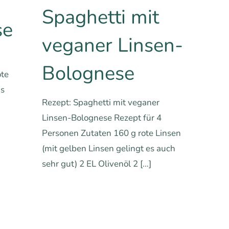
Spaghetti mit
se
veganer Linsen-
Bolognese
ote
as
Rezept: Spaghetti mit veganer
Linsen-Bolognese Rezept für 4
Personen Zutaten 160 g rote Linsen
(mit gelben Linsen gelingt es auch
hren
sehr gut) 2 EL Olivenöl 2
[…]
1
0
Mehr erfahren