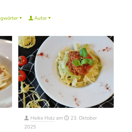
agwörter
Autor
Heike Holz
am
23. Oktober
2025