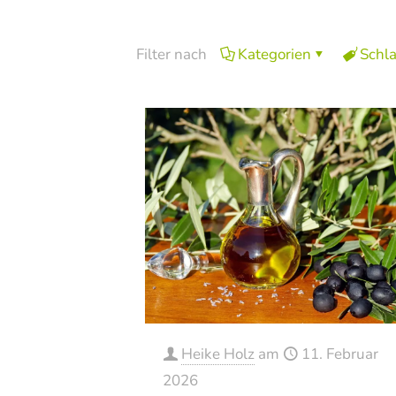
Filter nach
Kategorien
Schl
Heike Holz
am
11. Februar
2026