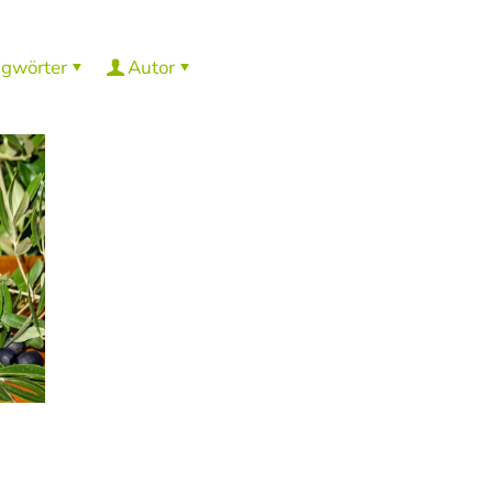
agwörter
Autor