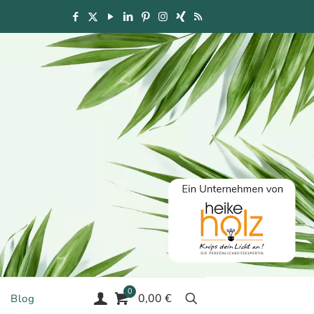
0
0,00 €
Blog