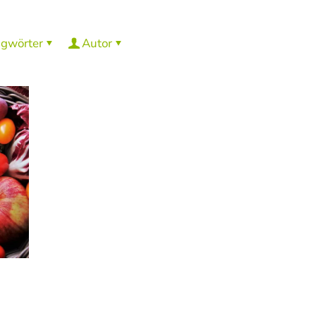
agwörter
Autor