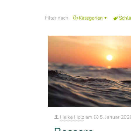
Filter nach
Kategorien
Schl
Heike Holz
am
5. Januar 202