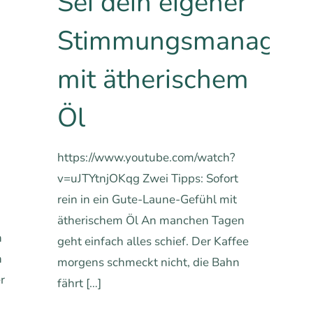
Sei dein eigener
Stimmungsmanager
mit ätherischem
Öl
https://www.youtube.com/watch?
v=uJTYtnjOKqg Zwei Tipps: Sofort
rein in ein Gute-Laune-Gefühl mit
ätherischem Öl An manchen Tagen
h
geht einfach alles schief. Der Kaffee
n
morgens schmeckt nicht, die Bahn
r
fährt
[…]