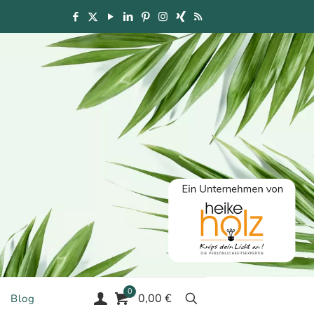
0
0,00 €
Blog