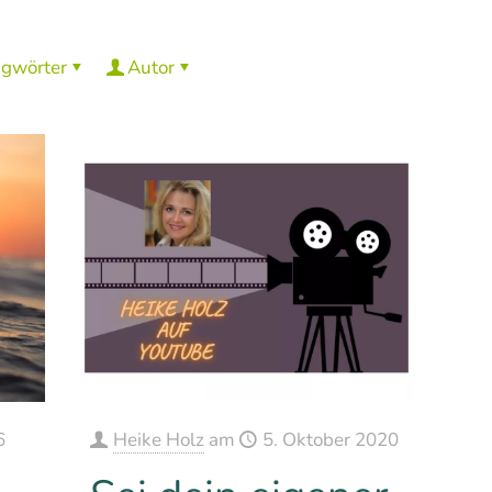
agwörter
Autor
6
Heike Holz
am
5. Oktober 2020