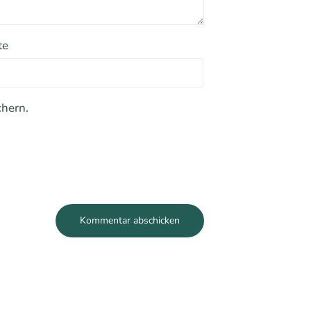
te
hern.