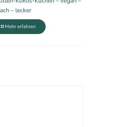
otten-Kokos-Kuchen – vegan –
fach – lecker
Mehr erfahren