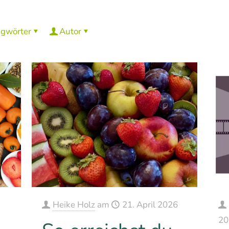
agwörter
Autor
Heike Holz
am
21. April 2026
20