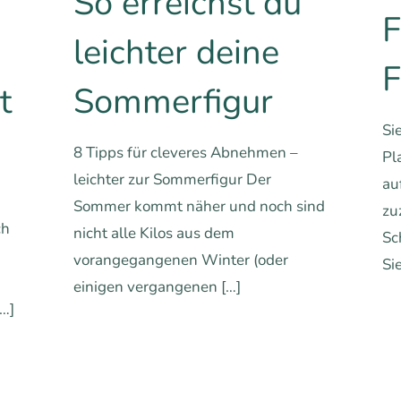
So erreichst du
F
m
leichter deine
F
t
Sommerfigur
Si
8 Tipps für cleveres Abnehmen –
Pl
leichter zur Sommerfigur Der
au
Sommer kommt näher und noch sind
zu
ch
nicht alle Kilos aus dem
Sc
vorangegangenen Winter (oder
Si
einigen vergangenen
[…]
…]
0
0
Mehr erfahren
hren