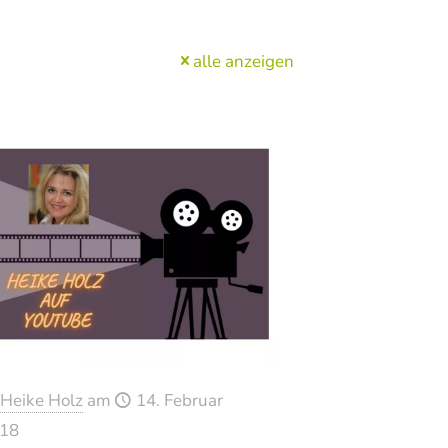
alle anzeigen
Heike Holz
am
14. Februar
18