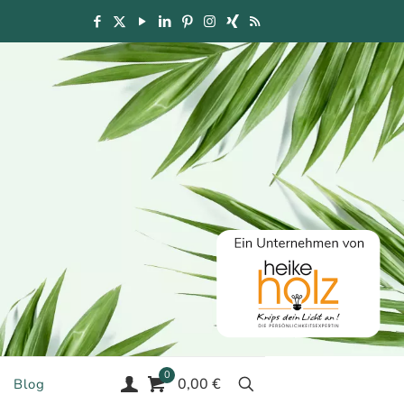
0
0,00 €
Blog