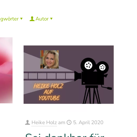
agwörter
Autor
Heike Holz
am
5. April 2020