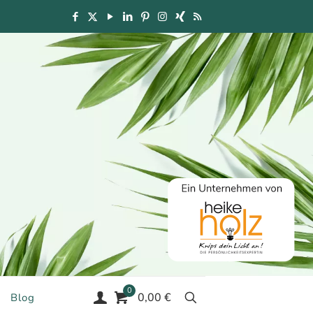
0
0,00 €
Blog