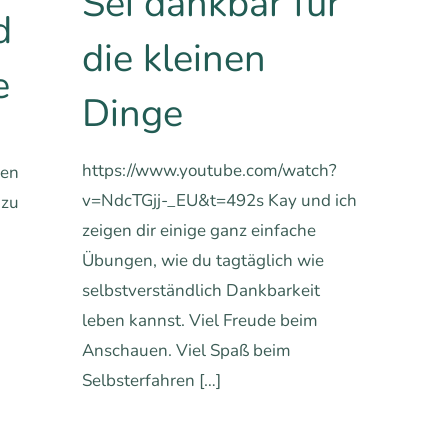
Sei dankbar für
d
die kleinen
e
Dinge
https://www.youtube.com/watch?
ren
v=NdcTGjj-_EU&t=492s Kay und ich
 zu
zeigen dir einige ganz einfache
Übungen, wie du tagtäglich wie
selbstverständlich Dankbarkeit
hren
leben kannst. Viel Freude beim
Anschauen. Viel Spaß beim
Selbsterfahren
[…]
0
0
Mehr erfahren