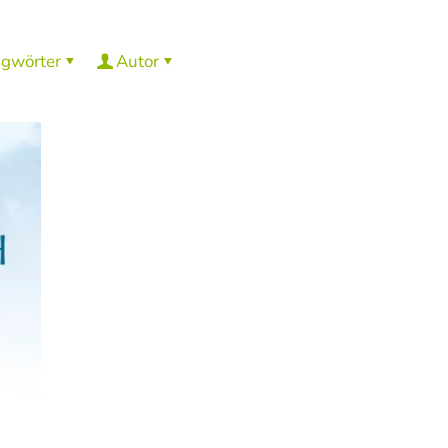
agwörter
Autor