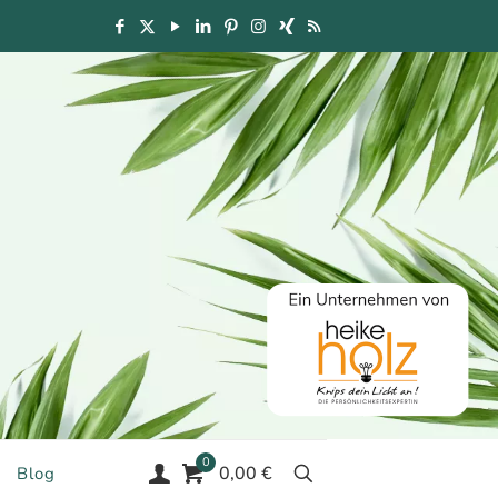
0
0,00 €
Blog