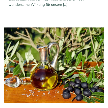
wundersame Wirkung für unsere
[…]
0
0
Mehr erfahren