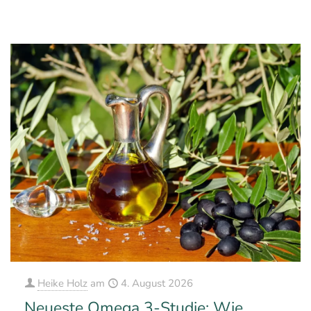
0
0
Mehr erfahren
Heike Holz
am
4. August 2026
Neueste Omega 3-Studie: Wie