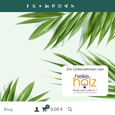
0
0,00 €
Blog