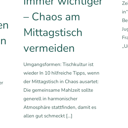
immer wichtiger
Ze
in
– Chaos am
Be
en
Mittagstisch
Ju
en
Fr
vermeiden
„U
Umgangsformen: Tischkultur ist
wieder In 10 hilfreiche Tipps, wenn
der Mittagstisch in Chaos ausartet:
er
Die gemeinsame Mahlzeit sollte
generell in harmonischer
Atmosphäre stattfinden, damit es
allen gut schmeckt
[…]
hren