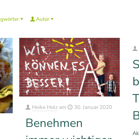
agwörter
Autor
S
b
T
Heike Holz
am
30. Januar 2020
B
Benehmen
Ak