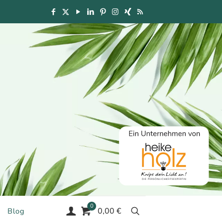
0
0,00 €
Blog