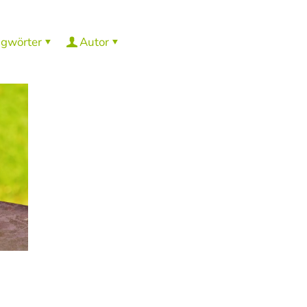
agwörter
Autor