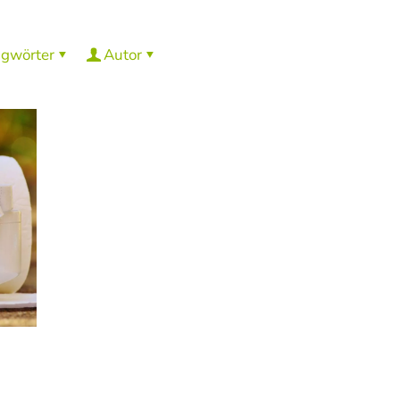
agwörter
Autor