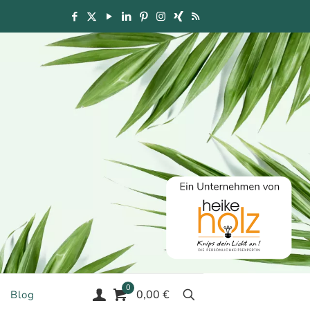
0
0,00 €
Blog