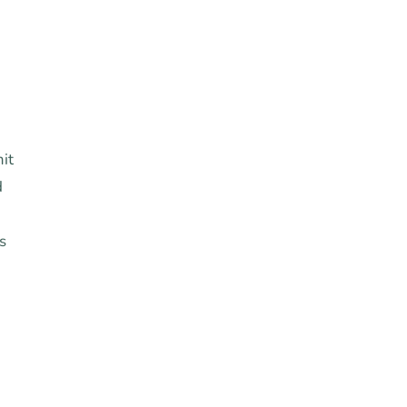
it
d
s
hren