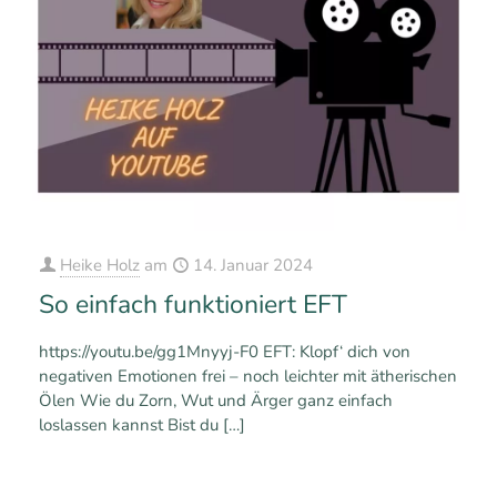
Heike Holz
am
14. Januar 2024
So einfach funktioniert EFT
https://youtu.be/gg1Mnyyj-F0 EFT: Klopf‘ dich von
negativen Emotionen frei – noch leichter mit ätherischen
Ölen Wie du Zorn, Wut und Ärger ganz einfach
loslassen kannst Bist du
[…]
0
0
Mehr erfahren