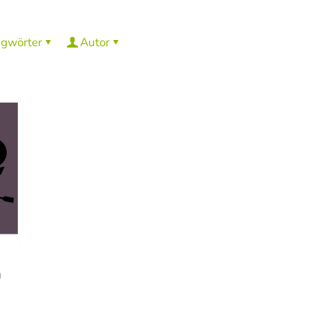
agwörter
Autor
0