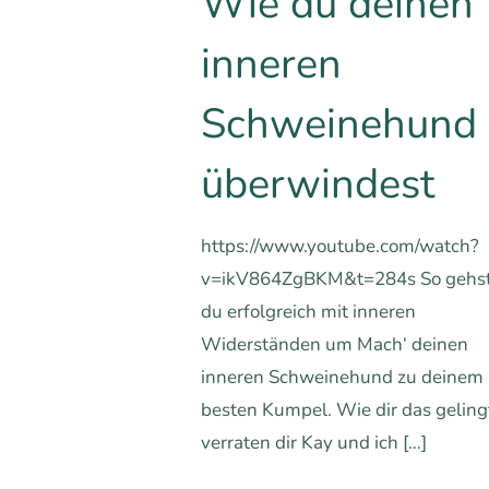
Wie du deinen
inneren
Schweinehund
überwindest
https://www.youtube.com/watch?
v=ikV864ZgBKM&t=284s So gehs
du erfolgreich mit inneren
Widerständen um Mach‘ deinen
inneren Schweinehund zu deinem
besten Kumpel. Wie dir das geling
verraten dir Kay und ich
[…]