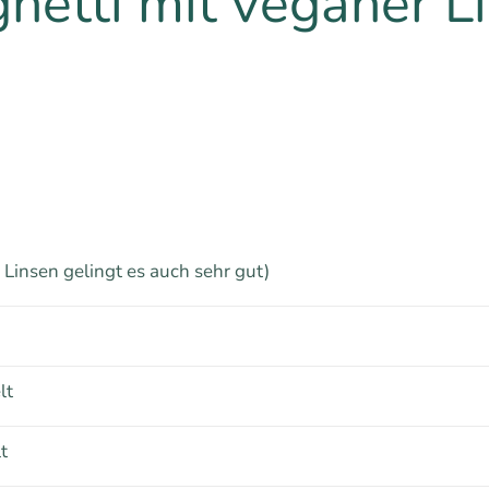
hetti mit veganer L
 Linsen gelingt es auch sehr gut)
lt
t