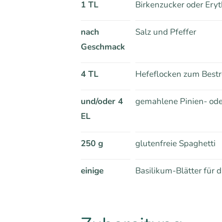
1 TL
Birkenzucker oder Eryt
nach
Salz und Pfeffer
Geschmack
4 TL
Hefeflocken zum Best
und/oder 4
gemahlene Pinien- od
EL
250 g
glutenfreie Spaghetti
einige
Basilikum-Blätter für 