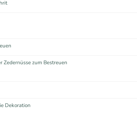
hrit
reuen
er Zedernüsse zum Bestreuen
die Dekoration