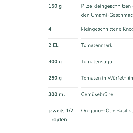
150 g
Pilze kleingeschnitten 
den Umami-Geschmack: 
4
kleingeschnittene Kn
2 EL
Tomatenmark
300 g
Tomatensugo
250 g
Tomaten in Würfeln (i
300 ml
Gemüsebrühe
jeweils 1/2
Oregano+-Öl + Basiliku
Tropfen