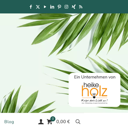
0
0,00 €
Blog