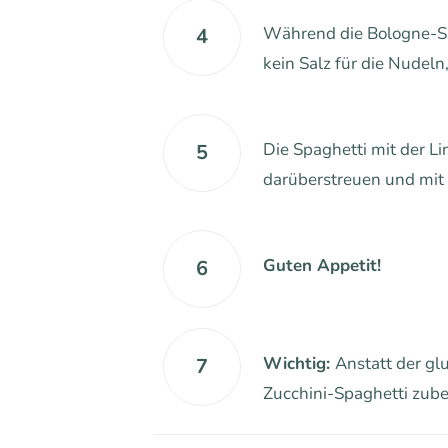
Während die Bologne-Sau
4
kein Salz für die Nudel
Die Spaghetti mit der L
5
darüberstreuen und mit 
Guten Appetit!
6
Wichtig:
Anstatt der gl
7
Zucchini-Spaghetti zube