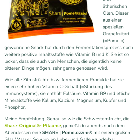
ätherischen
Ölen. Dieser
aus einer
speziellen
Grapefruitart
(=Pomelo)
gewonnene Snack hat durch den Fermentationsprozess noch
weitere positive Inhaltsstoffe wie Vitamin B und K. Sie ist so
lecker, dass sie auch von Menschen, die eigentlich keine
bitteren Dinge mögen, sehr gerne genossen wird.
Wie alle Zitrusfrüchte bzw. fermentieren Produkte hat sie
einen sehr hohen Vitamin C-Gehalt (=Stärkung des
Immunsystems), sie enthält Folsäure, Vitamin B9 und etliche
Mineralstoffe wie Kalium, Kalzium, Magnesium, Kupfer und
Phosphor.
Meine Empfehlung: Genau so wie die Schwesternfrucht, die
Share-Original®-Pflaume
, genießt du abends nach dem
Abendessen eine
SHARE | Pomelozzini®
mit einem großen
Glas Wasser. So werden Leber und Galle wunderbar