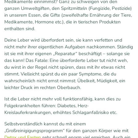
Medikamente einnimmst? Ganz zu schweigen von den
ganzen Umweltgiften, den Spritzmitteln (Fungizide, Pestizide)
in unserem Essen, die Gifte (zweifelhafte Ernährung der Tiere,
Medikamente, Hormone etc.), die in tierischen Produkten
enthalten sind.
Deine Leber wird überfordert sein, sie kann verfetten und
nicht mehr ihrer eigentlichen Aufgaben nachkommen. Ständig
ist sie mit ihrer eigenen „Reparatur“ beschäftigt – solange sie
das kann! Das Fatale: Eine überforderte Leber tut nicht weh,
du wirst in der Regel nicht spüren, dass mit ihr etwas nicht
stimmt. Vielleicht spürst du ein paar Symptome, die du
wahrscheinlich nicht ernst nimmst: Übelkeit, Müdigkeit, ein
leichter Druck im rechten Oberbauch.
Ist die Leber nicht mehr voll funktionsfähig, kann dies zu
Folgekrankheiten führen: Diabetes, Herz-
Kreislauferkrankungen, erhöhtes Schlaganfallrisiko etc.
Selbstverständlich kannst du mit einem
„Großreinigigungsprogramm“ für den ganzen Körper wie mit
Detox und Fasten
sehr schnell enorm viel erreichen. Auch ein