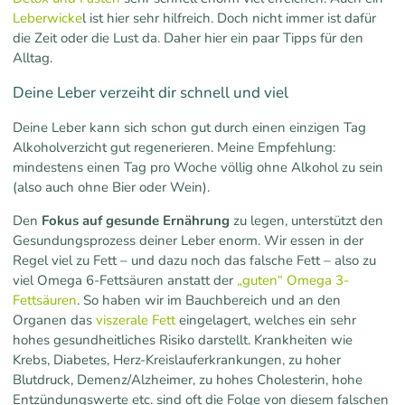
Leberwicke
l ist hier sehr hilfreich. Doch nicht immer ist dafür
die Zeit oder die Lust da. Daher hier ein paar Tipps für den
Alltag.
Deine Leber verzeiht dir schnell und viel
Deine Leber kann sich schon gut durch einen einzigen Tag
Alkoholverzicht gut regenerieren. Meine Empfehlung:
mindestens einen Tag pro Woche völlig ohne Alkohol zu sein
(also auch ohne Bier oder Wein).
Den
Fokus auf gesunde Ernährung
zu legen, unterstützt den
Gesundungsprozess deiner Leber enorm. Wir essen in der
Regel viel zu Fett – und dazu noch das falsche Fett – also zu
viel Omega 6-Fettsäuren anstatt der
„guten“ Omega 3-
Fettsäuren
. So haben wir im Bauchbereich und an den
Organen das
viszerale Fett
eingelagert, welches ein sehr
hohes gesundheitliches Risiko darstellt. Krankheiten wie
Krebs, Diabetes, Herz-Kreislauferkrankungen, zu hoher
Blutdruck, Demenz/Alzheimer, zu hohes Cholesterin, hohe
Entzündungswerte etc. sind oft die Folge von diesem falschen