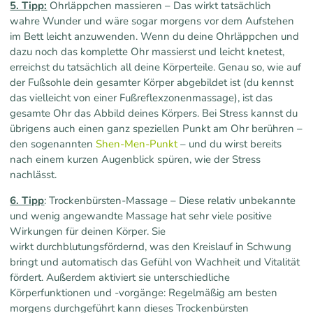
5. Tipp:
Ohrläppchen massieren – Das wirkt tatsächlich
wahre Wunder und wäre sogar morgens vor dem Aufstehen
im Bett leicht anzuwenden. Wenn du deine Ohrläppchen und
dazu noch das komplette Ohr massierst und leicht knetest,
erreichst du tatsächlich all deine Körperteile. Genau so, wie auf
der Fußsohle dein gesamter Körper abgebildet ist (du kennst
das vielleicht von einer Fußreflexzonenmassage), ist das
gesamte Ohr das Abbild deines Körpers. Bei Stress kannst du
übrigens auch einen ganz speziellen Punkt am Ohr berühren –
den sogenannten
Shen-Men-Punkt
– und du wirst bereits
nach einem kurzen Augenblick spüren, wie der Stress
nachlässt.
6. Tipp
: Trockenbürsten-Massage – Diese relativ unbekannte
und wenig angewandte Massage hat sehr viele positive
Wirkungen für deinen Körper. Sie
wirkt durchblutungsfördernd, was den Kreislauf in Schwung
bringt und automatisch das Gefühl von Wachheit und Vitalität
fördert. Außerdem aktiviert sie unterschiedliche
Körperfunktionen und -vorgänge: Regelmäßig am besten
morgens durchgeführt kann dieses Trockenbürsten