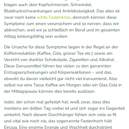
klagen auch über Kopfschmerzen, Schwindel,
Blutdruckschwankungen und Antriebslosigkeit. Das alles ist
zwar noch keine
echte Fastenkrise
, dennoch können diese
Symptome zum einen verunsichern und so nerven, dass wir
abbrechen, weil wir ja schließlich im Beruf und im gesamten
Alltag leistungsfähig sein wollen.
Die Ursache für diese Symptome liegen in der Regel an der
Koffeinreduktion (Kaffee, Cola, grüner Tee etc.) sowie am
Verzicht von dunkler Schokolade, Zigaretten und Alkohol.
Diese Genussmittel führen bei vielen zu den genannten
Entzugserscheinungen und Körperreaktionen – und das,
obwohl du davon vielleicht gar nicht viel konsumierst. Also
selbst nur eine Tasse Kaffee am Morgen oder ein Glas Cola in
der Mittagspause können dies bereits auslösen.
Jeder, der schon mal gefastet hat, weiß zwar, dass dies
meistens am dritten Tag vorbei ist und sich sogar ins Gegenteil
umkehrt. Nach diesem Durchhänger fühlen sich viele so fit
und vital wie noch nie, das sogenannte Fastenhoch hält
Einzug. Eine enorme Energie und Wachheit durchströmt