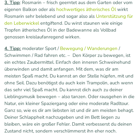
3. Tipp
: Rosmarin – frisch geerntet aus dem Garten oder vom
eigenen Balkon oder als
hochwertiges ätherisches Öl
wirkt
Rosmarin sehr belebend und sogar also als
Unterstützung für
den Leberwickel
entgiftend. Du wirst staunen wie einige
Tropfen ätherisches Öl in der Badewanne als Vollbad
genossen kreislaufanregend wirken.
4. Tipp:
moderater Sport /
Bewegung / Wanderungen
/
Schwimmen / Rad fahren etc. – Den Körper zu bewegen, ist
ein echtes Zaubermittel. Einfach den inneren Schweinehund
überwinden und damit anfangen. Mit dem, was dir am
meisten Spaß macht. Du kannst an der Stelle hüpfen, mit und
ohne Seil. Dazu benötigst du auch kein Trampolin, auch wenn
das sehr viel Spaß macht. Du kannst dich auch zu deiner
Lieblingsmusik bewegen – also tanzen. Oder rausgehen in die
Natur, ein kleiner Spaziergang oder eine moderate Radltour.
Ganz so, wie es dir am liebsten ist und dir am meisten behagt.
Deiner Schlappheit nachzugeben und im Bett liegen zu
bleiben, wäre ein großer Fehler. Damit verbesserst du deinen
Zustand nicht, sondern verschlimmerst ihn eher noch.