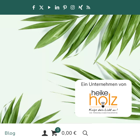
0
0,00 €
Blog