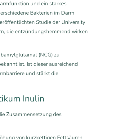
Darmfunktion und ein starkes
 verschiedene Bakterien im Darm
röffentlichten Studie der University
dern, die entzündungshemmend wirken
rbamylglutamat (NCG) zu
kannt ist. Ist dieser ausreichend
mbarriere und stärkt die
ikum Inulin
e die Zusammensetzung des
höhung von kurzkettigen Fettsäuren