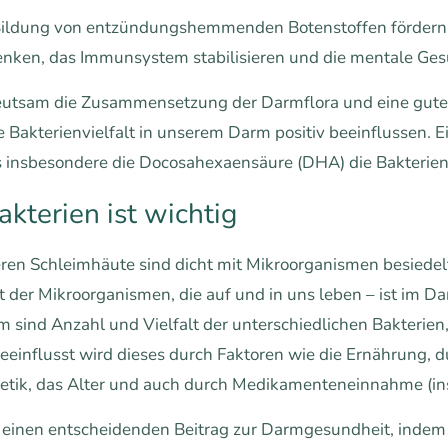
Bildung von entzündungshemmenden Botenstoffen fördern, 
enken, das Immunsystem stabilisieren und die mentale Gesu
eutsam die Zusammensetzung der Darmflora und eine gute
akterienvielfalt in unserem Darm positiv beeinflussen. Ein
ass insbesondere die Docosahexaensäure (DHA) die Bakterie
akterien ist wichtig
ren Schleimhäute sind dicht mit Mikroorganismen besiedelt
t der Mikroorganismen, die auf und in uns leben – ist im 
m sind Anzahl und Vielfalt der unterschiedlichen Bakterien
einflusst wird dieses durch Faktoren wie die Ernährung, du
Genetik, das Alter und auch durch Medikamenteneinnahme (in
einen entscheidenden Beitrag zur Darmgesundheit, indem s