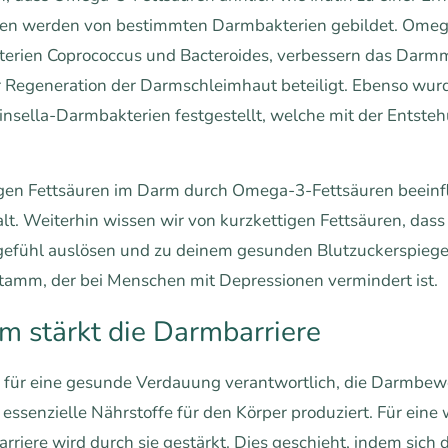
uren werden von bestimmten Darmbakterien gebildet. Omeg
ien Coprococcus und Bacteroides, verbessern das Darmmil
r Regeneration der Darmschleimhaut beteiligt. Ebenso wu
sella-Darmbakterien festgestellt, welche mit der Entstehu
tigen Fettsäuren im Darm durch Omega-3-Fettsäuren beein
t. Weiterhin wissen wir von kurzkettigen Fettsäuren, da
sgefühl auslösen und zu deinem gesunden Blutzuckerspieg
amm, der bei Menschen mit Depressionen vermindert ist.
m stärkt die Darmbarriere
ch für eine gesunde Verdauung verantwortlich, die Darmb
senzielle Nährstoffe für den Körper produziert. Für eine w
rriere wird durch sie gestärkt. Dies geschieht, indem sich